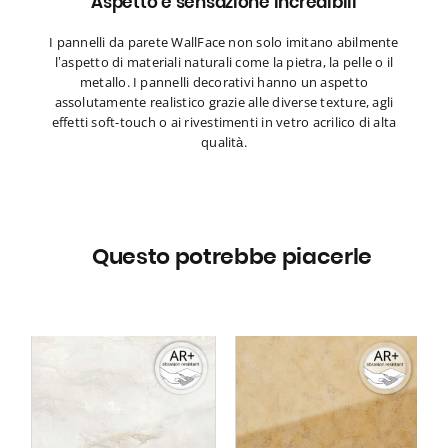
Aspetto e sensazione incredibili
I pannelli da parete WallFace non solo imitano abilmente
l’aspetto di materiali naturali come la pietra, la pelle o il
metallo. I pannelli decorativi hanno un aspetto
assolutamente realistico grazie alle diverse texture, agli
effetti soft-touch o ai rivestimenti in vetro acrilico di alta
qualità.
Questo potrebbe piacerle
Pannello murale
 e
WallFace aspetto vetro
28419 CLASSY Gold