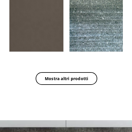
Rivestimento murale
e
WallFace fatti a mano
rav
con vere conchiglie
CSA09 CAPIZ grigio blu
Mostra altri prodotti