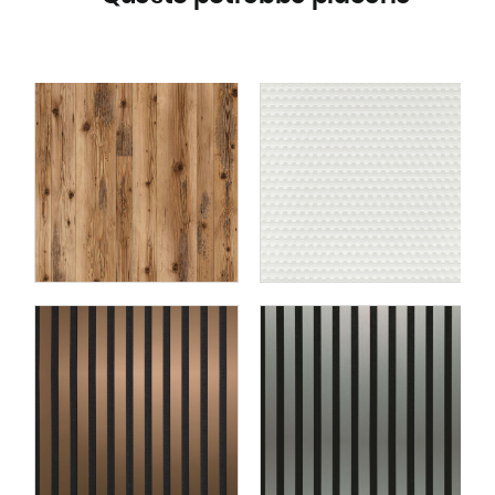
Rivestimento murale
no
WallFace 3D aspetto
e
plastica 24954 RATTAN
20 Snow White matt
autoadesivo bianco
Pannello acustico
e
WallFace 3D a lamelle
d
doghe 31133 Green Steel
o
brushed AR argento nero