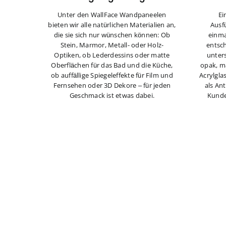
Unter den WallFace Wandpaneelen
Ei
bieten wir alle natürlichen Materialien an,
Ausf
die sie sich nur wünschen können: Ob
einma
Stein, Marmor, Metall- oder Holz-
entsch
Optiken, ob Lederdessins oder matte
unter
Oberflächen für das Bad und die Küche,
opak, ma
ob auffällige Spiegeleffekte für Film und
Acrylgla
Fernsehen oder 3D Dekore – für jeden
als An
Geschmack ist etwas dabei.
Kunde