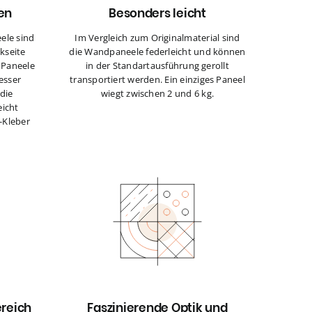
ren
Besonders leicht
ele sind
Im Vergleich zum Originalmaterial sind
kseite
die Wandpaneele federleicht und können
e Paneele
in der Standartausführung gerollt
esser
transportiert werden. Ein einziges Paneel
die
wiegt zwischen 2 und 6 kg.
eicht
-Kleber
ereich
Faszinierende Optik und