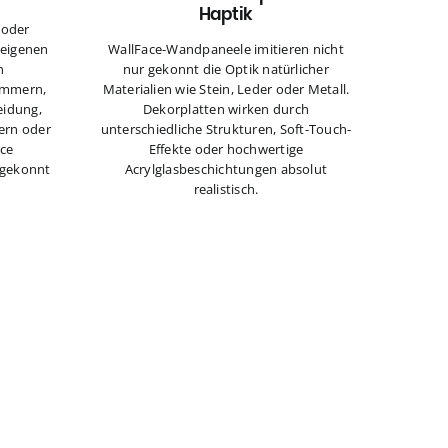
Haptik
e oder
 eigenen
WallFace-Wandpaneele imitieren nicht
n
nur gekonnt die Optik natürlicher
immern,
Materialien wie Stein, Leder oder Metall.
eidung,
Dekorplatten wirken durch
ern oder
unterschiedliche Strukturen, Soft-Touch-
ace
Effekte oder hochwertige
 gekonnt
Acrylglasbeschichtungen absolut
realistisch.