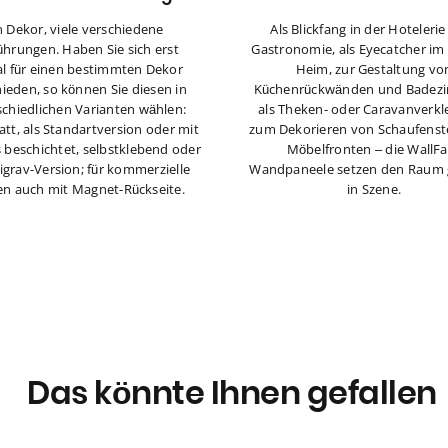
n Dekor, viele verschiedene
Als Blickfang in der Hoteleri
ührungen. Haben Sie sich erst
Gastronomie, als Eyecatcher im
l für einen bestimmten Dekor
Heim, zur Gestaltung vo
ieden, so können Sie diesen in
Küchenrückwänden und Badez
schiedlichen Varianten wählen:
als Theken- oder Caravanverkl
tt, als Standartversion oder mit
zum Dekorieren von Schaufenst
s beschichtet, selbstklebend oder
Möbelfronten – die WallF
tigrav-Version; für kommerzielle
Wandpaneele setzen den Raum
n auch mit Magnet-Rückseite.
in Szene.
Das könnte Ihnen gefallen