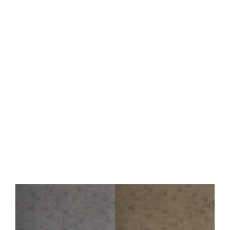
Wandpaneel WallFace