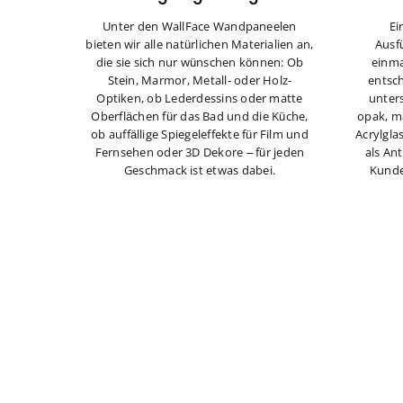
Unter den WallFace Wandpaneelen
Ei
bieten wir alle natürlichen Materialien an,
Ausf
die sie sich nur wünschen können: Ob
einma
Stein, Marmor, Metall- oder Holz-
entsch
Optiken, ob Lederdessins oder matte
unter
Oberflächen für das Bad und die Küche,
opak, ma
ob auffällige Spiegeleffekte für Film und
Acrylgla
Fernsehen oder 3D Dekore – für jeden
als An
Geschmack ist etwas dabei.
Kunde