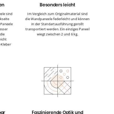
ren
Besonders leicht
ele sind
Im Vergleich zum Originalmaterial sind
kseite
die Wandpaneele federleicht und können
e Paneele
in der Standartausführung gerollt
esser
transportiert werden. Ein einziges Paneel
die
wiegt zwischen 2 und 6 kg.
eicht
-Kleber
bar
Faszinierende Optik und