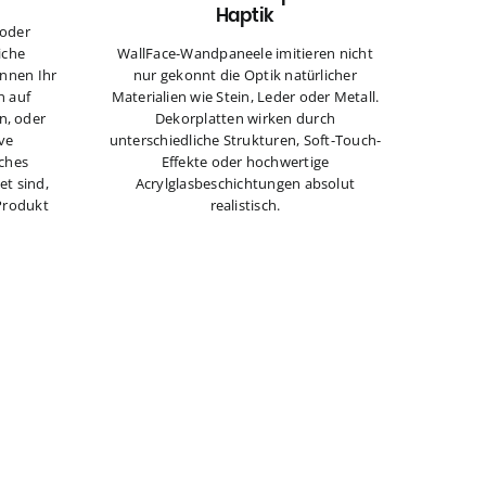
Haptik
 oder
iche
WallFace-Wandpaneele imitieren nicht
können Ihr
nur gekonnt die Optik natürlicher
n auf
Materialien wie Stein, Leder oder Metall.
n, oder
Dekorplatten wirken durch
ve
unterschiedliche Strukturen, Soft-Touch-
lches
Effekte oder hochwertige
t sind,
Acrylglasbeschichtungen absolut
Produkt
realistisch.