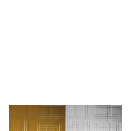
Dekorpaneel WallFace