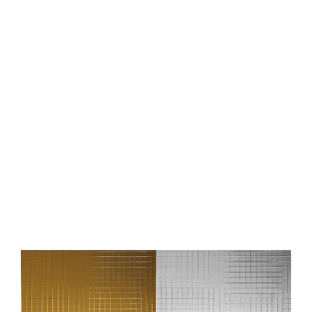
Dekorpaneel WallFace