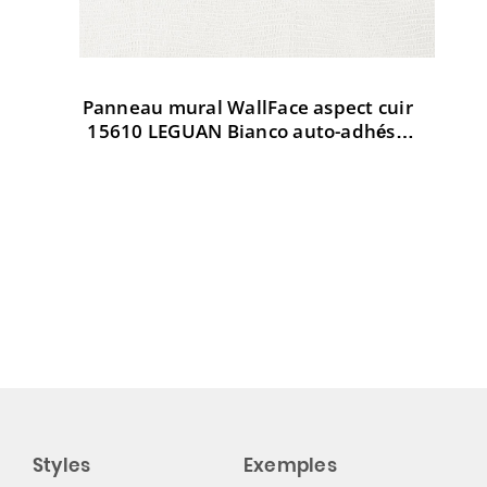
Panneau mural WallFace aspect cuir
Pa
t
15610 LEGUAN Bianco auto-adhésif
3
d AR
blanc
Styles
Exemples