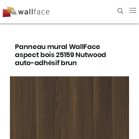
Skip
to
content
Panneau mural WallFace
aspect bois 25159 Nutwood
auto-adhésif brun