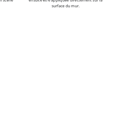
n scène
ensuite être appliquée directement sur la
surface du mur.