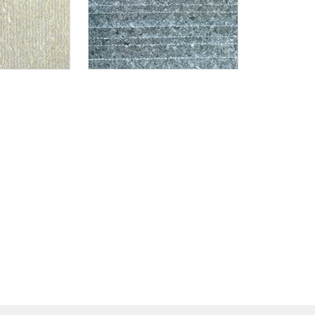
es CSA09 CAPIZ
ris bleu