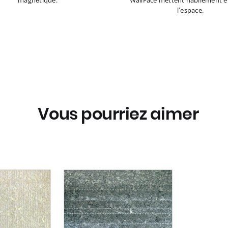
magnétique.
WallFace mettent habilement e
l’espace.
Vous pourriez aimer
ement mural
 fait à la main
es véritables