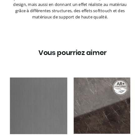
design, mais aussi en donnant un effet réaliste au matériau
grâce à différentes structures, des effets softtouch et des
matériaux de support de haute qualité.
Vous pourriez aimer
Panneau mural WallFace
ce
aspect verre et marbré
ey
19342 MARBLE Brown
s
AR+ auto-adhésif brun