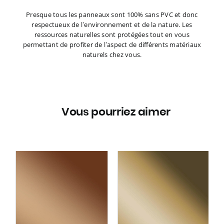
Presque tous les panneaux sont 100% sans PVC et donc
respectueux de l’environnement et de la nature. Les
ressources naturelles sont protégées tout en vous
permettant de profiter de l’aspect de différents matériaux
naturels chez vous.
Vous pourriez aimer
ce
Panneau mural WallFace
ed
aspect métal 25573 Gold
f
30 AR autoadhésif or