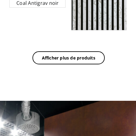
WallFace aspect à
lamelles 31127 MARBLE
White blanc noir
Afficher plus de produits