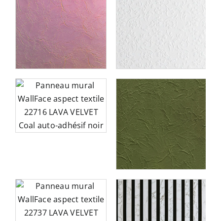
ce
Panneau décoratif
0
WallFace aspect cuir
13473 FLORAL White
e
auto-adhésif blanc
ce
Panneau décoratif
o-
WallFace aspect textile
22735 CREPA VELVET
Avocado Antigrav vert
ce
Panneau acoustique