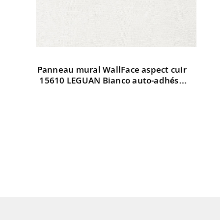
Panneau mural WallFace aspect cuir
Pa
t
15610 LEGUAN Bianco auto-adhésif
3
d AR
blanc