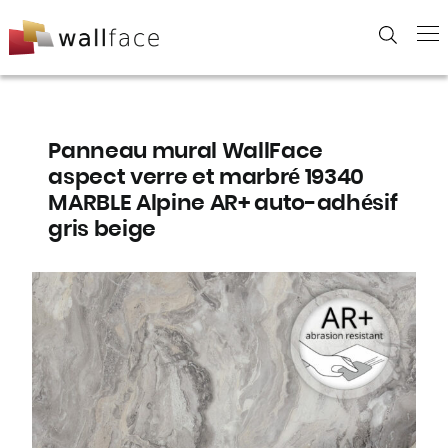
Skip
to
content
Panneau mural WallFace
aspect verre et marbré 19340
MARBLE Alpine AR+ auto-adhésif
gris beige