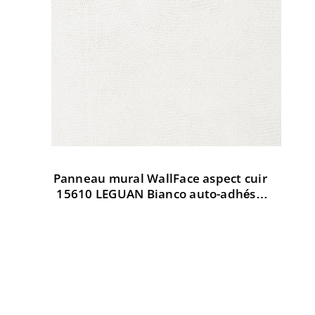
Panneau mural WallFace aspect cuir
Pa
t
15610 LEGUAN Bianco auto-adhésif
3
d AR
blanc