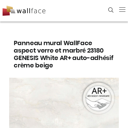
Skip
to
content
Panneau mural WallFace
aspect verre et marbré 23180
GENESIS White AR+ auto-adhésif
crème beige