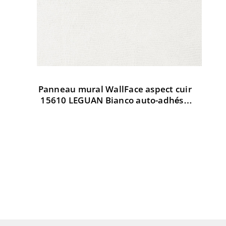
Panneau mural WallFace aspect cuir
Pa
t
15610 LEGUAN Bianco auto-adhésif
3
d AR
blanc