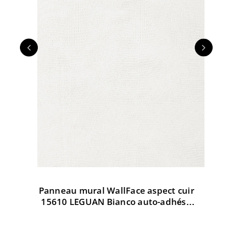
Panneau mural WallFace aspect cuir
Pa
t
15610 LEGUAN Bianco auto-adhésif
3
d AR
blanc