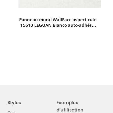
Panneau mural WallFace aspect cuir
Pa
t
15610 LEGUAN Bianco auto-adhésif
3
d AR
blanc
Styles
Exemples
d’utilisation
Cuir