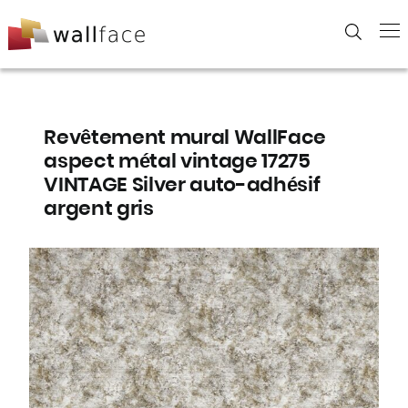
Skip
to
content
Revêtement mural WallFace
aspect métal vintage 17275
VINTAGE Silver auto-adhésif
argent gris