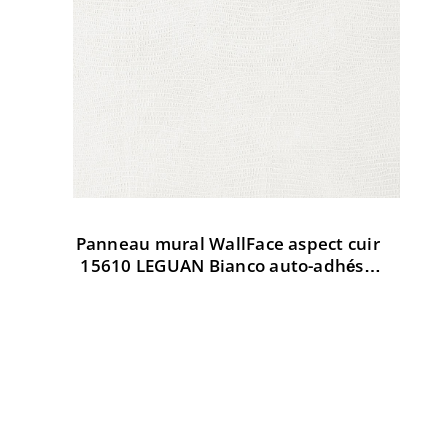
Panneau mural WallFace aspect cuir
Pa
t
15610 LEGUAN Bianco auto-adhésif
3
d AR
blanc