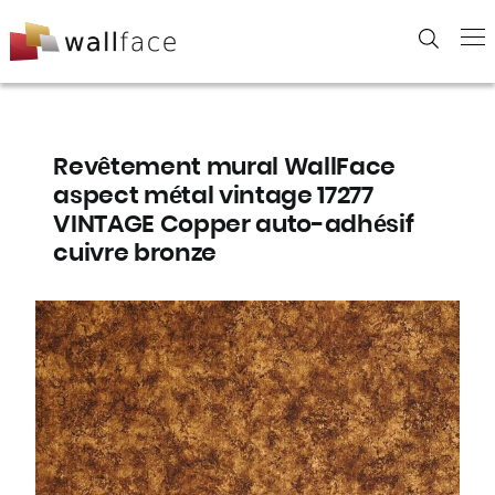
Skip
to
content
Revêtement mural WallFace
aspect métal vintage 17277
VINTAGE Copper auto-adhésif
cuivre bronze