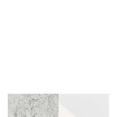
Wandpaneel WallFace