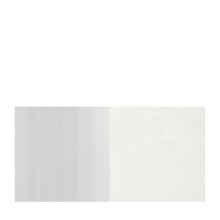
Wandpaneel WallFace
Leder Optik 19775
LEGUAN Bianco Antigrav
weiß