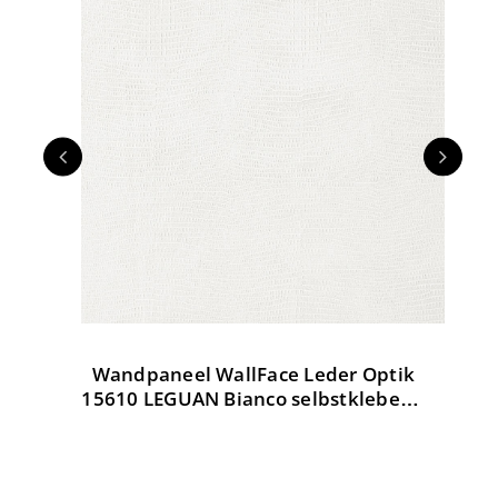
Wandpaneel WallFace Leder Optik
W
tik
15610 LEGUAN Bianco selbstklebend
weiß