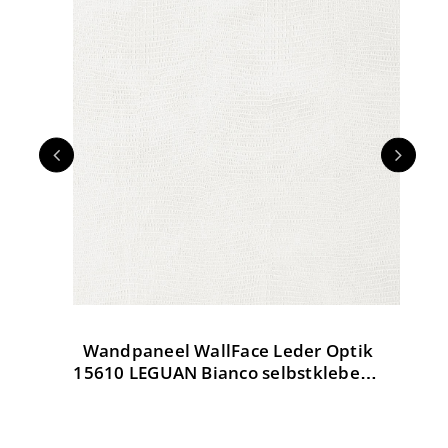
Wandpaneel WallFace Leder Optik
W
tik
15610 LEGUAN Bianco selbstklebend
weiß