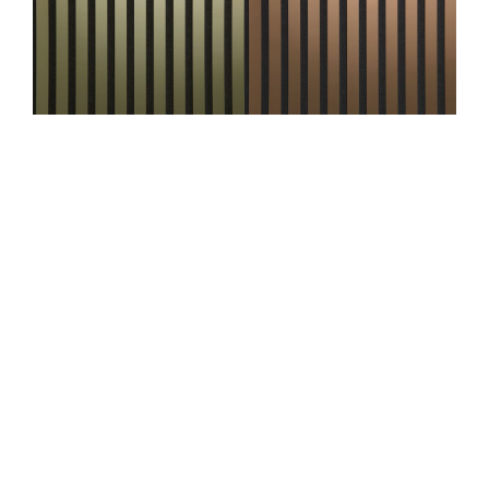
WallFace aspect à
lamelles 31130 Rosegold
AR cuivre bronze noir