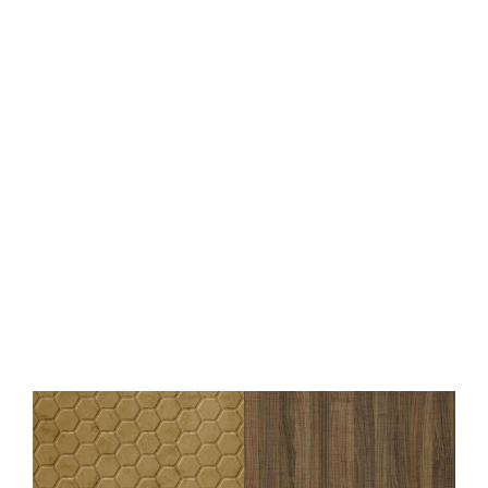
Panneau mural WallFace