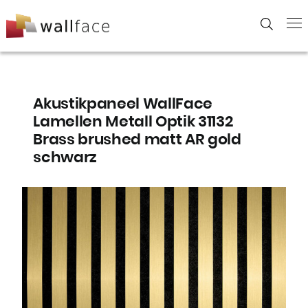
Skip
to
content
Akustikpaneel WallFace
Lamellen Metall Optik 31132
Brass brushed matt AR gold
schwarz