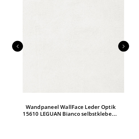
Wandpaneel WallFace Leder Optik
W
tik
15610 LEGUAN Bianco selbstklebend
weiß