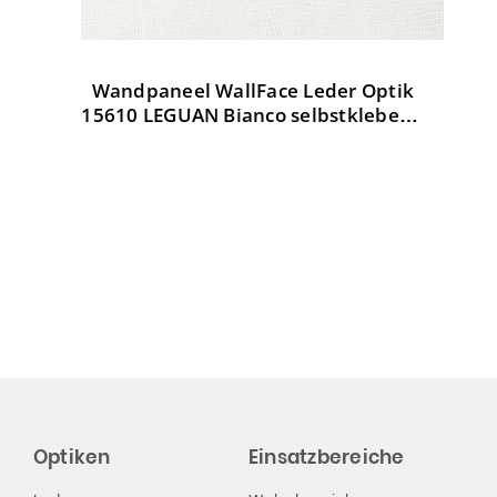
Wandpaneel WallFace Leder Optik
W
tik
15610 LEGUAN Bianco selbstklebend
weiß
Optiken
Einsatzbereiche