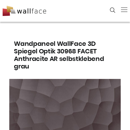
Skip
to
content
Wandpaneel WallFace 3D
Spiegel Optik 30968 FACET
Anthracite AR selbstklebend
grau