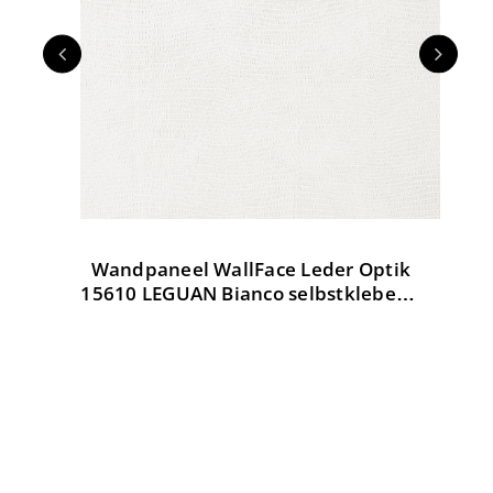
Wandpaneel WallFace Leder Optik
W
tik
15610 LEGUAN Bianco selbstklebend
weiß