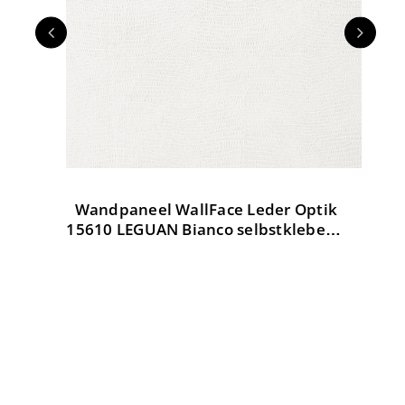
Wandpaneel WallFace Leder Optik
W
tik
15610 LEGUAN Bianco selbstklebend
weiß