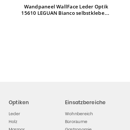
Wandpaneel WallFace Leder Optik
W
tik
15610 LEGUAN Bianco selbstklebend
weiß
Optiken
Einsatzbereiche
Leder
Wohnbereich
Holz
Büroräume
Marmor
Gastronomie