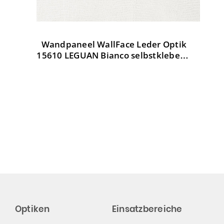
Wandpaneel WallFace Leder Optik
W
tik
15610 LEGUAN Bianco selbstklebend
weiß
Optiken
Einsatzbereiche