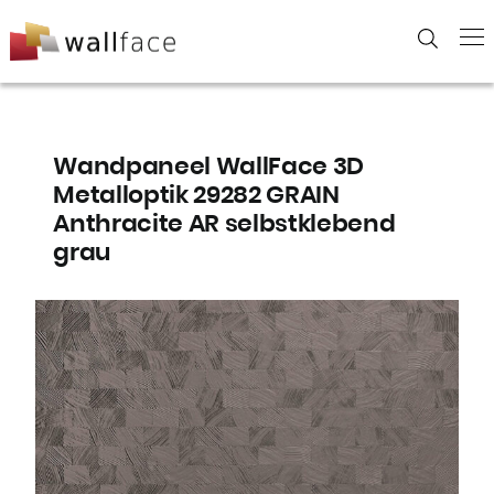
Skip
to
content
Wandpaneel WallFace 3D
Metalloptik 29282 GRAIN
Anthracite AR selbstklebend
grau