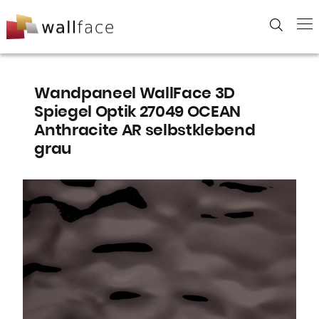
Skip
to
content
Wandpaneel WallFace 3D
Spiegel Optik 27049 OCEAN
Anthracite AR selbstklebend
grau