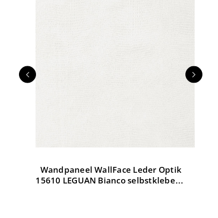
Wandpaneel WallFace Leder Optik
W
tik
15610 LEGUAN Bianco selbstklebend
weiß