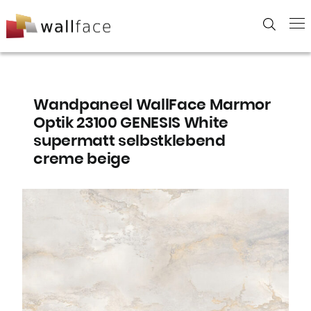
Skip
to
content
Wandpaneel WallFace Marmor
Optik 23100 GENESIS White
supermatt selbstklebend
creme beige