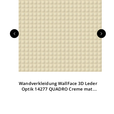
en
Wandverkleidung WallFace 3D Leder
D
te
Optik 14277 QUADRO Creme matt
selbstklebend creme