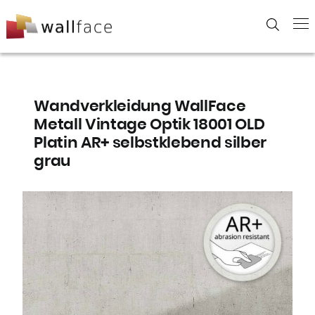
Skip
to
content
Wandverkleidung WallFace
Metall Vintage Optik 18001 OLD
Platin AR+ selbstklebend silber
grau