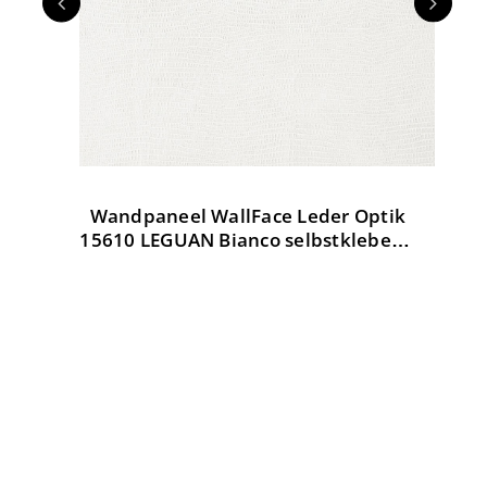
Wandpaneel WallFace Leder Optik
W
tik
15610 LEGUAN Bianco selbstklebend
weiß