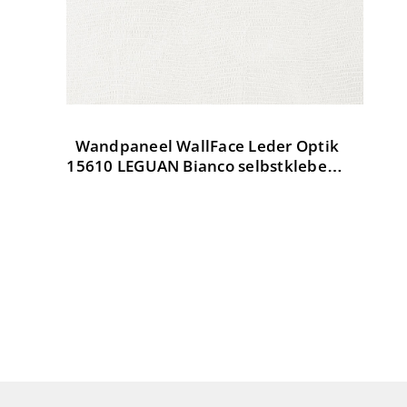
Wandpaneel WallFace Leder Optik
W
tik
15610 LEGUAN Bianco selbstklebend
weiß