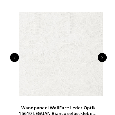
Wandpaneel WallFace Leder Optik
W
tik
15610 LEGUAN Bianco selbstklebend