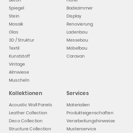
Beton
Hotel
Spiegel
Badezimmer
Stein
Display
Mosaik
Renovierung
Glas
Ladenbau
3D / Struktur
Messebau
Textil
Möbelbau
Kunststoff
Caravan
Vintage
Almwiese
Muscheln
Kollektionen
Services
Acoustic Wall Panels
Materialien
Leather Collection
Produkteigenschaften
Deco Collection
Verarbeitungshinweise
Structure Collection
Musterservice