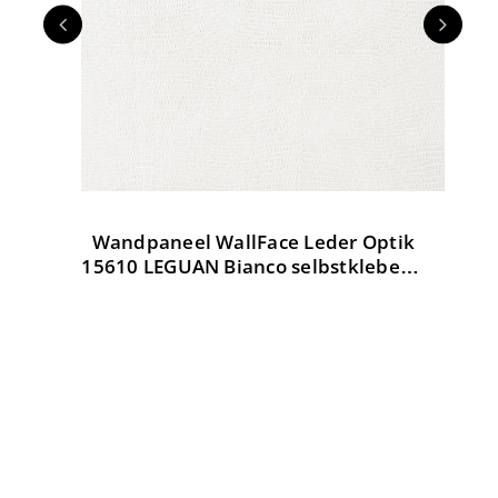
Wandpaneel WallFace Leder Optik
W
tik
15610 LEGUAN Bianco selbstklebend
weiß