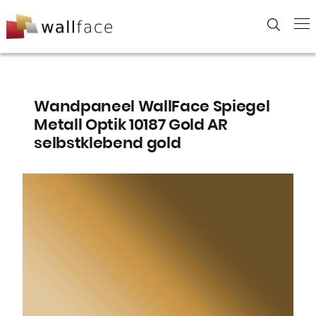
Skip
to
content
Wandpaneel WallFace Spiegel
Metall Optik 10187 Gold AR
selbstklebend gold