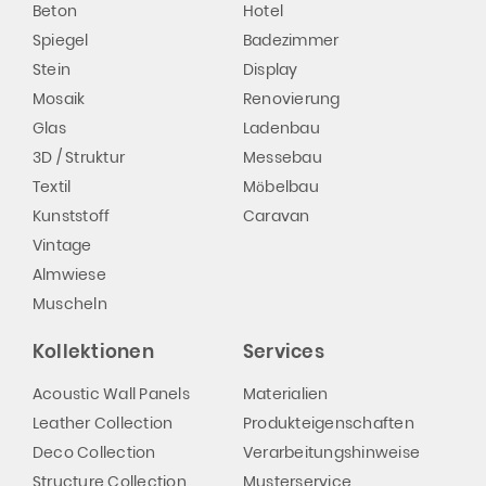
Beton
Hotel
Spiegel
Badezimmer
Stein
Display
Mosaik
Renovierung
Glas
Ladenbau
3D / Struktur
Messebau
Textil
Möbelbau
Kunststoff
Caravan
Vintage
Almwiese
Muscheln
Kollektionen
Services
Acoustic Wall Panels
Materialien
Leather Collection
Produkteigenschaften
Deco Collection
Verarbeitungshinweise
Structure Collection
Musterservice