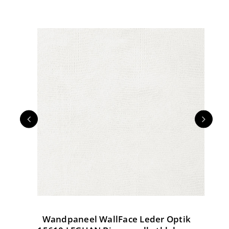
Wandpaneel WallFace Leder Optik
W
tik