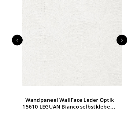
Wandpaneel WallFace Leder Optik
W
tik
15610 LEGUAN Bianco selbstklebend
weiß