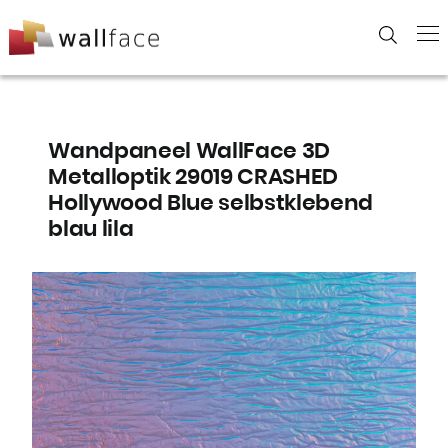
Skip
to
content
Wandpaneel WallFace 3D
Metalloptik 29019 CRASHED
Hollywood Blue selbstklebend
blau lila