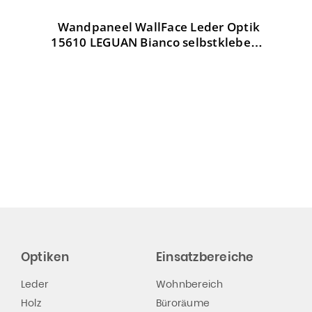
Wandpaneel WallFace Leder Optik
W
tik
15610 LEGUAN Bianco selbstklebend
weiß
Optiken
Einsatzbereiche
Leder
Wohnbereich
Holz
Büroräume