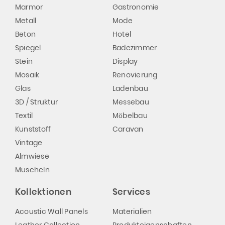
Marmor
Gastronomie
Metall
Mode
Beton
Hotel
Spiegel
Badezimmer
Stein
Display
Mosaik
Renovierung
Glas
Ladenbau
3D / Struktur
Messebau
Textil
Möbelbau
Kunststoff
Caravan
Vintage
Almwiese
Muscheln
Kollektionen
Services
Acoustic Wall Panels
Materialien
Leather Collection
Produkteigenschaften