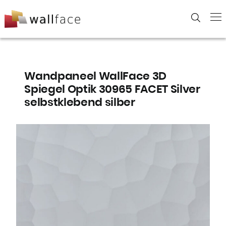
Skip
to
content
Wandpaneel WallFace 3D
Spiegel Optik 30965 FACET Silver
selbstklebend silber