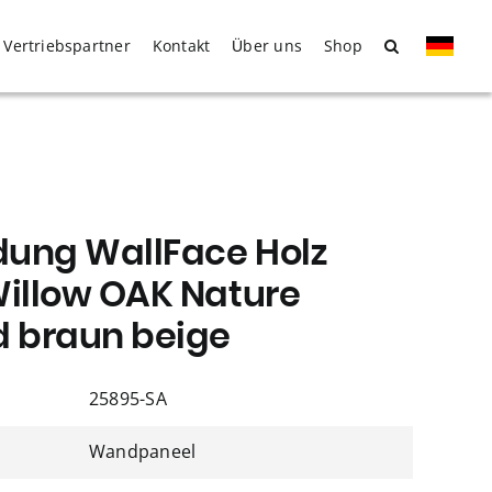
Vertriebspartner
Kontakt
Über uns
Shop
ung WallFace Holz
Willow OAK Nature
d braun beige
25895-SA
Wandpaneel