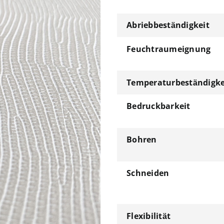
Abriebbeständigkeit
Feuchtraumeignung
Temperaturbeständigke
Bedruckbarkeit
Bohren
Schneiden
Flexibilität