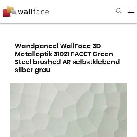
Skip
to
content
Wandpaneel WallFace 3D
Metalloptik 31021 FACET Green
Steel brushed AR selbstklebend
silber grau