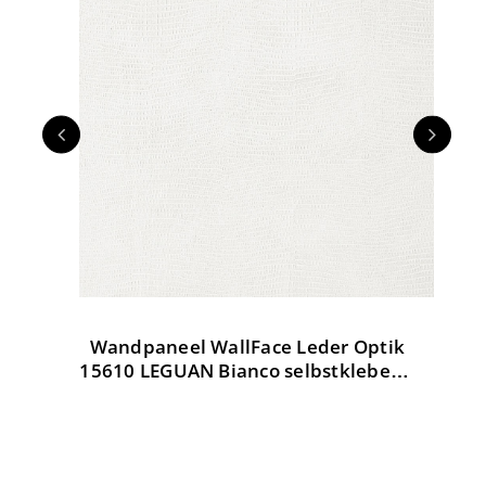
Wandpaneel WallFace Leder Optik
W
tik
15610 LEGUAN Bianco selbstklebend
weiß