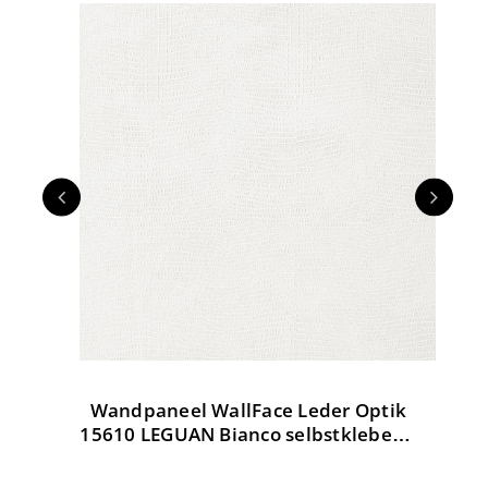
Wandpaneel WallFace Leder Optik
W
tik
15610 LEGUAN Bianco selbstklebend
weiß