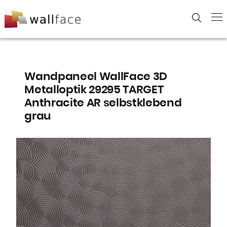
Skip
to
content
Wandpaneel WallFace 3D
Metalloptik 29295 TARGET
Anthracite AR selbstklebend
grau