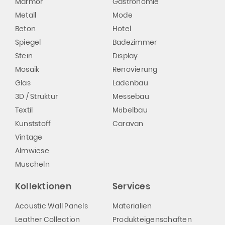
Marmor
Gastronomie
Metall
Mode
Beton
Hotel
Spiegel
Badezimmer
Stein
Display
Mosaik
Renovierung
Glas
Ladenbau
3D / Struktur
Messebau
Textil
Möbelbau
Kunststoff
Caravan
Vintage
Almwiese
Muscheln
Kollektionen
Services
Acoustic Wall Panels
Materialien
Leather Collection
Produkteigenschaften