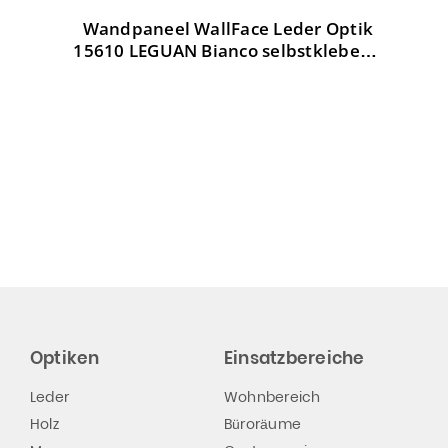
Wandpaneel WallFace Leder Optik
W
tik
15610 LEGUAN Bianco selbstklebend
weiß
Optiken
Einsatzbereiche
Leder
Wohnbereich
Holz
Büroräume