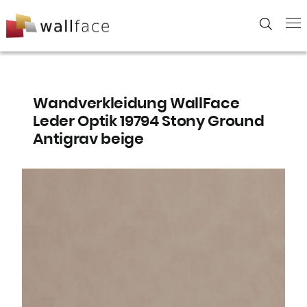
Skip
to
content
Wandverkleidung WallFace
Leder Optik 19794 Stony Ground
Antigrav beige