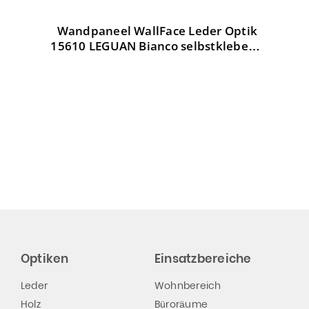
Wandpaneel WallFace Leder Optik
W
tik
15610 LEGUAN Bianco selbstklebend
weiß
Optiken
Einsatzbereiche
Leder
Wohnbereich
Holz
Büroräume